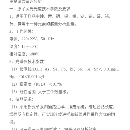
重金属含量的分析
一．原子荧光光度技术参数及要求
1．适用于样品中砷、汞、硒、锡、铅、铋、锑、碲、锗、
镉、锌等十一种元素的痕量分析测量。
2．工作环境：
电源：220±22V，50±1Hz
温度：15～30℃
相对湿度：≤80%
3．光谱仪技术参数：
（1）检测线(D.L.): As、Se、Pb、Bi、Sb、Te、Sn＜ 0.01µg/L
Hg、 Cd＜0.001µg/L
（2）精密度（RSD） ＜0.7％
（3）线性范围: 大于三个数量级。
4．仪器要求：
（1）采用新式单泵四通路进样、排废系统，缩短管路长度，
增强反应稳定性，可实现连续进样和断续进样采样方式的切
换。
（2）可三道三元素同时测定，提高仪器分析效率。