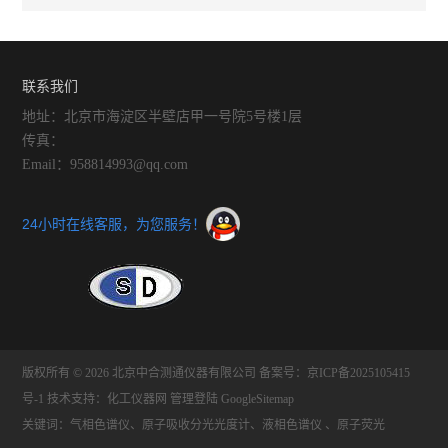
联系我们
地址：北京市海淀区半壁店甲一号院5号楼1层
传真：
Email：958814993@qq.com
24小时在线客服，为您服务！
版权所有 © 2026 北京中合测通仪器有限公司
备案号：京ICP备2025105415
号-1
技术支持：
化工仪器网
管理登陆
GoogleSitemap
关键词：气相色谱仪、原子吸收分光光度计、液相色谱仪 、原子荧光