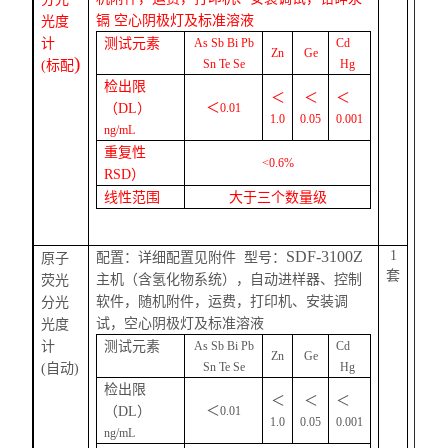
镉
空心阴极灯及标准溶液
光度
计
测试元素
As Sb Bi Pb
Cd
Zn
Ge
)
S
n Te Se
Hg
(
标配
检出限
＜
＜
＜
＜
（
DL
）
0.01
1.0
0.05
0.001
ng/mL
重复性
<
0.6
%
RSD
）
线性范围
大于三个数量级
SDF-3100Z
1
配置：
详细配置见附件
型号：
原子
套
主机
（含氢化物系统）
，
自动进样器、
控制
荧光
软件，随机附件，运费，
打印机、
安装调
分光
试，空心阴极灯及标准溶液
光度
计
测试元素
As Sb Bi Pb
Cd
Zn
Ge
S
n Te Se
Hg
(自动)
检出限
＜
＜
＜
＜
（
DL
）
0.01
1.0
0.05
0.001
ng/mL