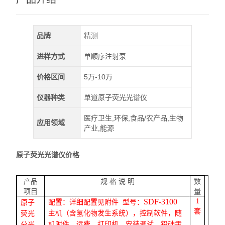
品牌
精测
进样方式
单顺序注射泵
价格区间
5万-10万
仪器种类
单道原子荧光光谱仪
医疗卫生,环保,食品/农产品,生物
应用领域
产业,能源
原子荧光光谱仪价格
产品
规
格
说
明
数
项目
量
SDF-3100
1
配置：
详细配置见附件
型号：
原子
套
主机
（含氢化物发生系统）
，控制软件，随
荧光
机附件，运费，
打印机、
安装调试，铅砷
汞
分光