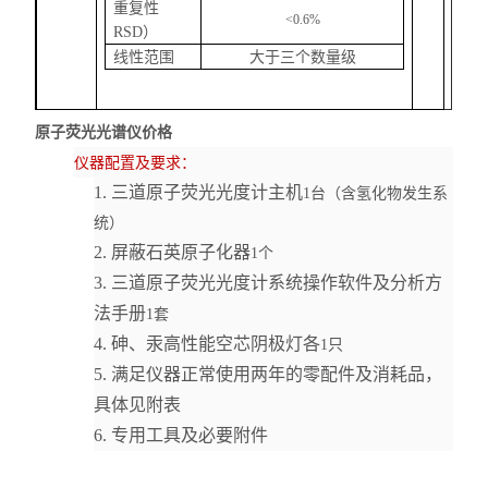
重复性
<
0.6
%
RSD
）
线性范围
大于三个数量级
原子荧光光谱仪价格
仪器配置及要求：
1. 三道原子荧光光度计主机
1
台（含氢化物发生系
统）
2. 屏蔽石英原子化器
1
个
3. 三道原子荧光光度计系统操作软件及分析方
法手册
1
套
4. 砷、汞高性能空芯阴极灯各
1
只
5. 满足仪器正常使用两年的零配件及消耗品，
具体见附表
6. 专用工具及必要附件