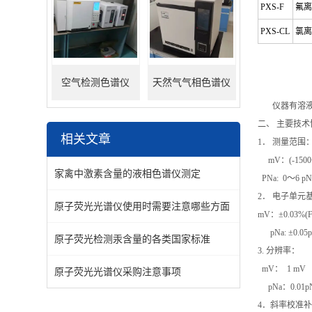
PXS-F
氟离
PXS-CL
氯离
空气检测色谱仪
天然气气相色谱仪
仪器有溶液温
二、 主要技术
相关文章
1． 测量范围
mV：(-1500
家禽中激素含量的液相色谱仪测定
PNa: 0～6 pN
2． 电子单元
原子荧光光谱仪使用时需要注意哪些方面
mV：±0.03%(
pNa: ±0.0
原子荧光检测汞含量的各类国家标准
3. 分辨率：
mV： 1 mV
原子荧光光谱仪采购注意事项
pNa：0.01p
4．斜率校准补偿