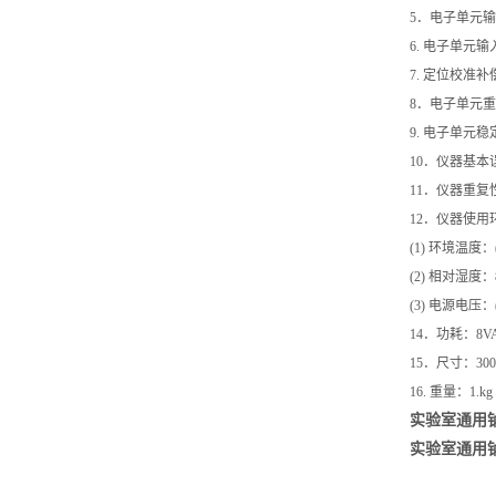
5．电子单元输入
6. 电子单元输
7. 定位校准补偿
8．电子单元重复
9. 电子单元稳定
10．仪器基本误差
11．仪器重复性
12．仪器使用
(1) 环境温度：(
(2) 相对湿度：
(3) 电源电压：(
14．功耗：8V
15．尺寸：300
16. 重量：1.kg
实验室通用
实验室通用