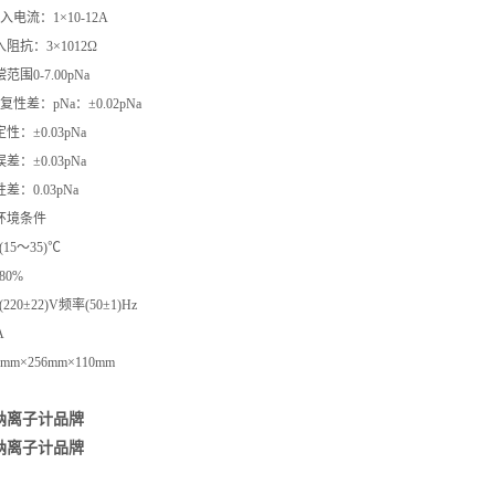
电流：1×10-12A
入阻抗：3×1012Ω
范围0-7.00pNa
性差：pNa：±0.02pNa
性：±0.03pNa
：±0.03pNa
差：0.03pNa
环境条件
15～35)℃
80%
220±22)V频率(50±1)Hz
A
mm×256mm×110mm
钠离子计品牌
钠离子计品牌