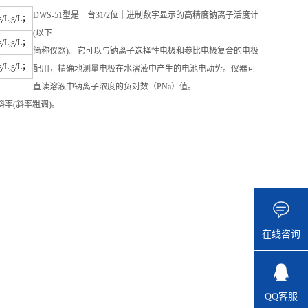
DWS-51型是一台31/2位十进制数字显示的高精度钠离子活度计
L,g/L；
(以下
L,g/L；
简称仪器)。它可以与钠离子选择性电极和参比电极复合的电极
L,g/L；
配用，精确地测量电极在水溶液中产生的电池电动势。仪器可
直读溶液中钠离子浓度的负对数（PNa）值。
率(斜率粗调)。
在线咨询
QQ客服