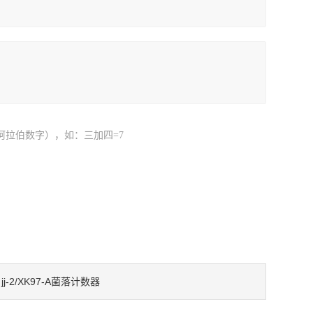
阿拉伯数字），如：三加四=7
jj-2/XK97-A菌落计数器
：