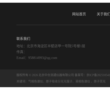
网站首页
关于我
联系我们
地址：北京市海淀区半壁店甲一号院5号楼1层
传真：
Email：958814993@qq.com
版权所有 © 2026 北京中合测通仪器有限公司
备案号：京ICP备202510541
关键词：气相色谱仪、原子吸收分光光度计、液相色谱仪 、原子荧光