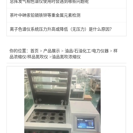
总挥发气相色谱仪使用时会遇到哪些问题呢
水分仪-卡氏炉加热/容量法
茶叶中砷汞铅镉铁锌等重金属元素检测
变压器绝缘油仪器
离子色谱仪系统压力升高或降低（无压力）是什么原因？
水分仪-油品/电力/化工
石油化工气相色谱仪
你的位置：
首页
>
产品展示
>
油品/石油化工/电力仪器
>
样
品浓缩仪/样品氮吹仪
>油品氮吹浓缩仪
闪点测定仪-开口/闭口
机械杂质/铜片腐蚀/馏程
石油运动粘度计
样品浓缩仪/样品氮吹仪
微波消解仪
查看全部 >>