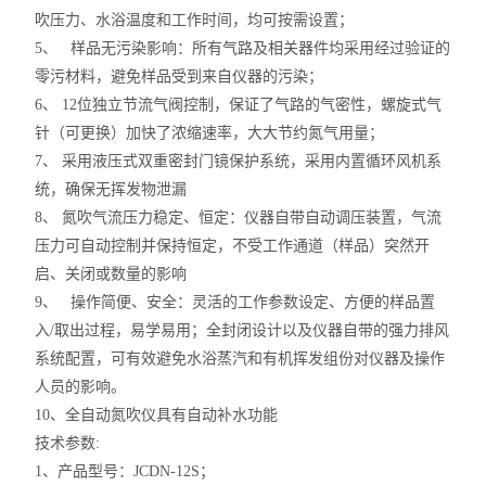
吹压力、水浴温度和工作时间，均可按需设置；
5、 样品无污染影响：所有气路及相关器件均采用经过验证的
零污材料，避免样品受到来自仪器的污染；
6、 12位独立节流气阀控制，保证了气路的气密性，螺旋式气
针（可更换）加快了浓缩速率，大大节约氮气用量；
7、 采用液压式双重密封门镜保护系统，采用内置循环风机系
统，确保无挥发物泄漏
8、 氮吹气流压力稳定、恒定：仪器自带自动调压装置，气流
压力可自动控制并保持恒定，不受工作通道（样品）突然开
启、关闭或数量的影响
9、 操作简便、安全：灵活的工作参数设定、方便的样品置
入/取出过程，易学易用；全封闭设计以及仪器自带的强力排风
系统配置，可有效避免水浴蒸汽和有机挥发组份对仪器及操作
人员的影响。
10、全自动氮吹仪具有自动补水功能
技术参数:
1、产品型号：JCDN-12S；