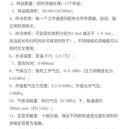
2、样品数量：同时浓缩处理1-12个样品；
3、样品瓶体积：50/100/150/200ml；
4、终点检测：每一个工作通道均配有光学传感器，自动、独
立地检测终点；
5、终点体积：可定容的体积分别为1.0mL或近干（~0.1mL，
适当延长吹扫时间亦可将溶剂吹干），不同规格的浓缩瓶可以
同时交叉使用；
6、水浴温度：室温-95℃（±0.5℃）；
7、氮吹时间：0-999min
8、气体压力：氮吹工作气压，0~0.1MPa（压力间隔变化为
0.01MPa）；
9、外接氮气压力范围：0.2~0.8MPa；外接允许气压，
1.0MPa；
10、气体消耗量：吹扫气压（0.1MPa）下，每通道约
500mL/min（约17cfm）；
11、定容灵敏度：十级可调，保证不同颜色或透光度的溶剂的
浓缩定容更为准确；