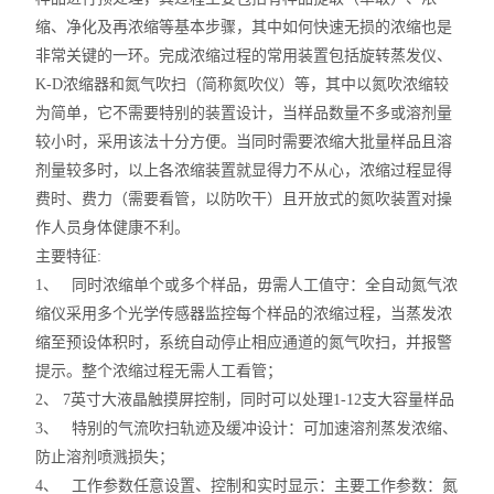
缩、净化及再浓缩等基本步骤，其中如何快速无损的浓缩也是
非常关键的一环。完成浓缩过程的常用装置包括旋转蒸发仪、
K-D浓缩器和氮气吹扫（简称氮吹仪）等，其中以氮吹浓缩较
为简单，它不需要特别的装置设计，当样品数量不多或溶剂量
较小时，采用该法十分方便。当同时需要浓缩大批量样品且溶
剂量较多时，以上各浓缩装置就显得力不从心，浓缩过程显得
费时、费力（需要看管，以防吹干）且开放式的氮吹装置对操
作人员身体健康不利。
主要特征:
1、 同时浓缩单个或多个样品，毋需人工值守：全自动氮气浓
缩仪采用多个光学传感器监控每个样品的浓缩过程，当蒸发浓
缩至预设体积时，系统自动停止相应通道的氮气吹扫，并报警
提示。整个浓缩过程无需人工看管；
2、 7英寸大液晶触摸屏控制，同时可以处理1-12支大容量样品
3、 特别的气流吹扫轨迹及缓冲设计：可加速溶剂蒸发浓缩、
防止溶剂喷溅损失；
4、 工作参数任意设置、控制和实时显示：主要工作参数：氮