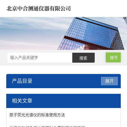
拨号
产品目录
展开
油品/石油化工/电力仪器
相关文章
液相锈蚀仪-防锈/腐蚀仪
原子荧光光谱仪的标准使用方法
变压器绝缘油色谱仪