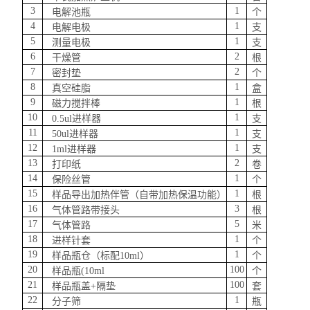
3
1
电解池瓶
个
4
1
电解电极
支
5
1
测量电极
支
6
2
干燥管
根
7
2
密封垫
个
8
1
真空硅脂
盒
9
1
磁力搅拌棒
根
10
1
0.5ul
进样器
支
11
1
50ul
进样器
支
12
1
1ml
进样器
支
13
2
打印纸
卷
14
1
保险丝管
个
15
1
样品导出加热伴管（自带加热保温功能）
根
16
3
气体管路带接头
根
17
5
气体管路
米
18
1
进样针套
个
19
1
样品瓶仓（标配
10ml）
个
20
1
00
样品瓶
(
10ml
个
2
1
1
00
样品瓶盖
+
隔垫
套
22
1
分子筛
瓶