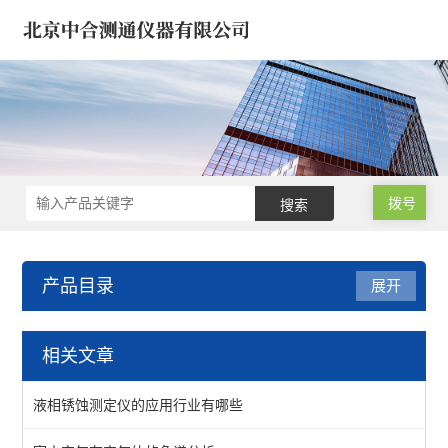
拨号
产品目录
展开
油品/石油化工/电力仪器
相关文章
液相锈蚀仪-防锈/腐蚀仪
液相锈蚀测定仪的应用行业有哪些
变压器绝缘油色谱仪