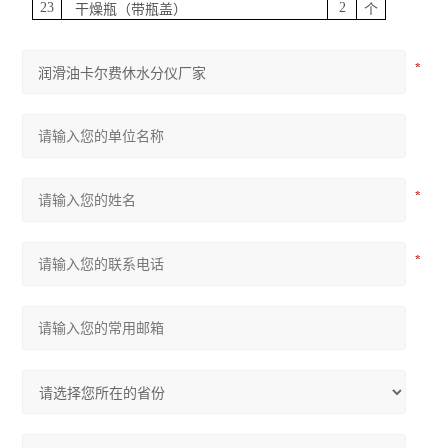
2
3
2
干燥瓶（带瓶盖）
个