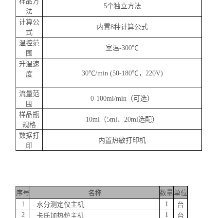
样品方
5个独立方法
法
计算公
内置
8种计算公式
式
温控范
室温
-300℃
围
升温速
30℃/min (50-180℃，220V)
度
流量范
0-100ml/min（可选）
围
样品瓶
10ml（5ml、20ml选配）
规格
数据打
内置热敏打印机
印
序号
名称
数量
单位
1
1
水分测定仪主机
台
2
1
卡氏加热炉主机
台