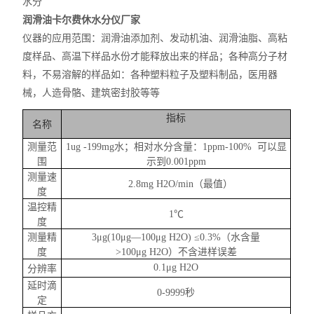
水分
润滑油卡尔费休水分仪厂家
仪器的应用范围：润滑油添加剂、发动机油、润滑油脂、高粘
度样品、高温下样品水份才能释放出来的样品；
各种高分子材
料，不易溶解的样品如：各种塑料粒子及塑料制品，医用器
械，人造骨骼、建筑密封胶等等
指标
名称
测量范
1ug -199mg水；相对水分含量：1ppm-100%
可以显
围
示到
0
.001
ppm
测量速
2.8mg H2O/min（最值）
度
温控精
1℃
度
测量精
3μg(10μg—100μg H2O) ≤0.3%（水含量
度
>100μg H2O）不含进样误差
0.1μg H2O
分辨率
延时滴
0-9999秒
定