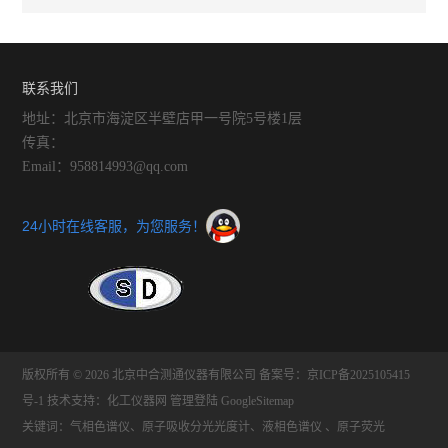
联系我们
地址：北京市海淀区半壁店甲一号院5号楼1层
传真：
Email：958814993@qq.com
24小时在线客服，为您服务！
版权所有 © 2026 北京中合测通仪器有限公司
备案号：京ICP备2025105415
号-1
技术支持：
化工仪器网
管理登陆
GoogleSitemap
关键词：气相色谱仪、原子吸收分光光度计、液相色谱仪 、原子荧光