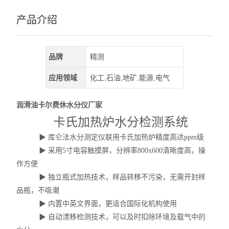
产品介绍
品牌
精测
应用领域
化工,石油,地矿,能源,电气
润滑油卡尔费休水分仪厂家
卡氏加热炉水分检测系统
▶
库仑法水分测定仪联用卡氏加热炉精度高达
ppm级
▶
采用
5寸电容触摸屏，分辨率800x600清晰度高，操
作方便
▶
独立瓶式加热技术，样品转移不污染，无需开封样
品瓶，不吸潮
▶
内置中英文界面，更适合国际化机构使用
▶
自动漂移检测技术，可以及时扣除环境及载气中的