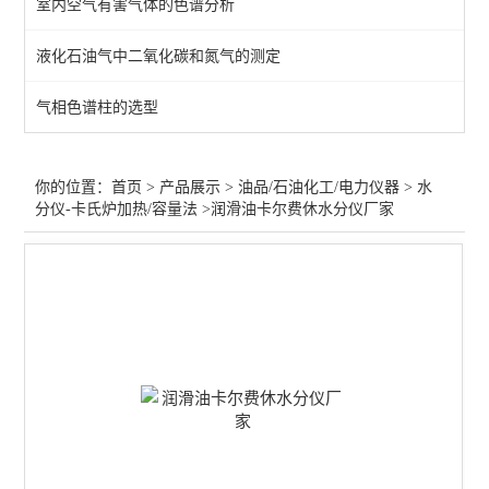
室内空气有害气体的色谱分析
水分仪-卡氏炉加热/容量法
液化石油气中二氧化碳和氮气的测定
变压器绝缘油仪器
气相色谱柱的选型
水分仪-油品/电力/化工
石油化工气相色谱仪
你的位置：
首页
>
产品展示
>
油品/石油化工/电力仪器
>
水
分仪-卡氏炉加热/容量法
>润滑油卡尔费休水分仪厂家
闪点测定仪-开口/闭口
机械杂质/铜片腐蚀/馏程
石油运动粘度计
样品浓缩仪/样品氮吹仪
微波消解仪
查看全部 >>