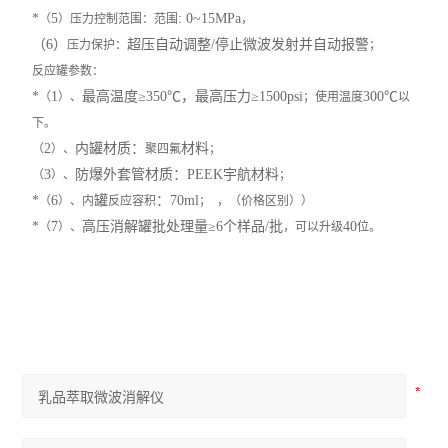
*
5
: 0
~15MPa
（
）压力控制范围：范围
，
（
6
）
超压自动调整
/
停止微波发射并自动报警
压力保护：
；
反应罐参数：
*
1
最高温度
≥3
50
℃
，最高压力
≥1500psi
300
℃
（
）
、
；
使用温度
以
下。
2
内罐材质：
材料
（
）、
聚四氟
；
3
防爆外套管材质：
PEEK
宇航材料
（
）、
；
*
6
罐
：
70
ml
（
）、内
反应容积
；
，（价格区别））
*
7
高压消解罐批处理量
≥
6
个样品
/
批
40
（
）、
，
可以升级
位。