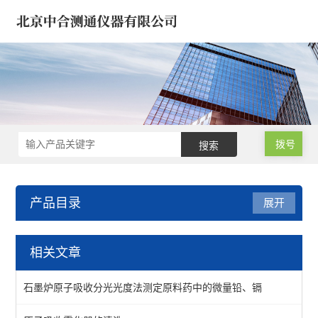
拨号
产品目录
展开
液相色谱仪 离子色谱仪
相关文章
浓缩仪*氮吹仪*定容仪
石墨炉原子吸收分光光度法测定原料药中的微量铅、镉
饲料液相色谱仪