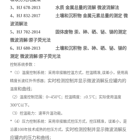
3、HJ 678-2013 水质 金属总量的消解 微波消解法
4、HJ 832-2017 土壤和沉积物 金属元素总量的测定 微
波消解法
5、HJ 702-2014 固体废物 汞、砷、硒、铋、锑的测定
微波消解/原子荧光法
6、HJ 680-2013 土壤和沉积物 汞、砷、硒、铋、锑的
测定 微波消解/原子荧光法
控制系统参数
：
*
1
,
（
）温度控制系统：采用
非接触
控温方式，控温精准
误差小，使用
高
实时检测控制并显示微波消解反应罐内的
精度长波红外传感器；
和曲线
温度
；
2
0~450
0.5
（
）温度控制范围：
℃
；
控温精度：±
℃
；
实际使用温度
300
℃
以下
。
3
（
）控温能力：速率升温功能。
*
4
（
）压力控制系统：采用
非
接触式控压方式，控压精准，误差小，是
100
实时检测控制并显示微波消解反
沿袭
年
技术成熟的控压方式。
应罐内的压力和曲线
；