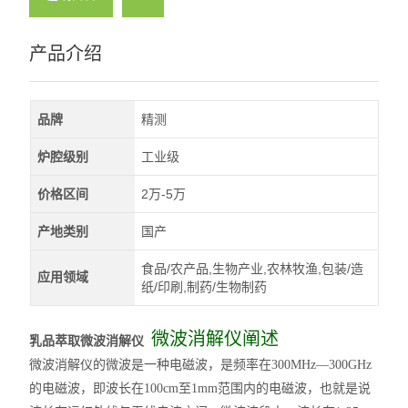
产品介绍
品牌
精测
炉腔级别
工业级
价格区间
2万-5万
产地类别
国产
食品/农产品,生物产业,农林牧渔,包装/造
应用领域
纸/印刷,制药/生物制药
微波消解仪阐述
乳品萃取微波消解仪
微波消解仪的微波是一种电磁波，是频率在300MHz—300GHz
的电磁波，即波长在100cm至1mm范围内的电磁波，也就是说