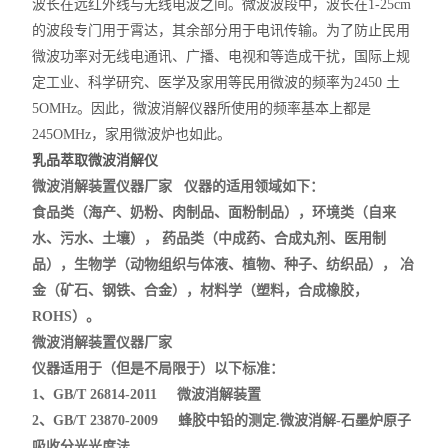
波长在远红外线与无线电波之间。微波波段中，波长在1-25cm
的波段专门用于霄达，其余部分用于电讯传输。为了防止民用
微波功率对无线电通讯、广播、电视和等造成干扰，国际上规
定工业、科学研究、医学及家用等民用微波的频率为2450 土
5OMHz。因此，微波消解仪器所使用的频率基本上都是
245OMHz，家用微波炉也如此。
乳品萃取微波消解仪
微波消解装置仪器厂家 仪器的适用领域如下：
食品类（海产、奶粉、肉制品、面粉制品），环境类（自来
水、污水、土壤）， 药品类（中成药、合成丸剂、医用制
品），生物学（动物组织与体液、植物、种子、纺织品）， 冶
金（矿石、钢铁、合金），材料学（塑料，合成橡胶，
ROHS）。
微波消解装置仪器厂家
仪器适用于（但是不局限于）以下标准：
1、GB/T 26814-2011 微波消解装置
2、GB/T 23870-2009 蜂胶中铅的测定.微波消解-石墨炉原子
吸收分光光度法