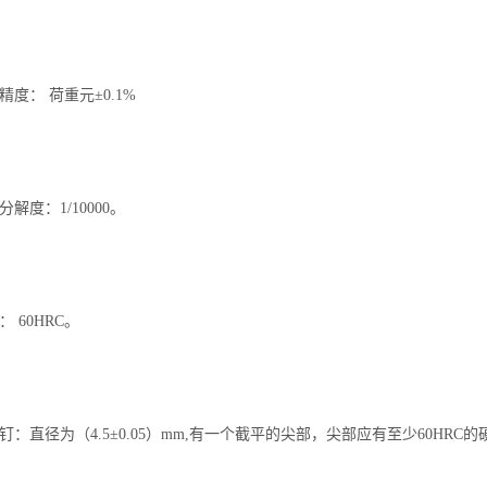
精度： 荷重元±0.1%
解度：1/10000。
 60HRC。
钉：直径为（4.5±0.05）mm,有一个截平的尖部，尖部应有至少60HRC的