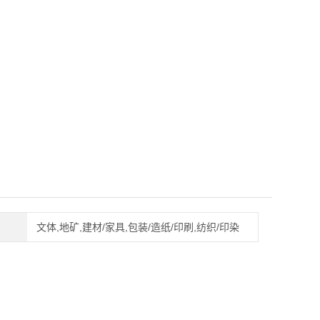
文体,地矿,建材/家具,包装/造纸/印刷,纺织/印染