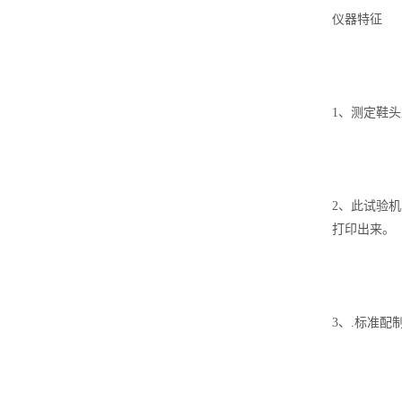
仪器特征
1、测定鞋
2、此试验
打印出来。
3、.标准