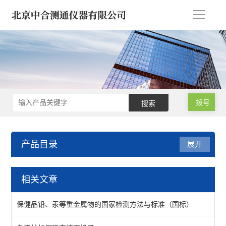
导
航
拨号
产品目录
展开
油品/石油化工/电力仪器
相关文章
液相锈蚀仪-防锈/腐蚀仪
保健品铅、汞等重金属物的国家检测方法与标准（国标）
变压器绝缘油色谱仪