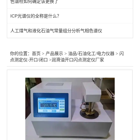
色谱柱如何确定该更换了
水分仪-卡氏炉加热/容量法
ICP光谱仪的全称是什么？
变压器绝缘油仪器
人工煤气和液化石油气常量组分分析气相色谱仪
水分仪-油品/电力/化工
石油化工气相色谱仪
你的位置：
首页
>
产品展示
>
油品/石油化工/电力仪器
>
闪
点测定仪-开口/闭口
>润滑油开口闪点测定仪厂家
闪点测定仪-开口/闭口
机械杂质/铜片腐蚀/馏程
石油运动粘度计
样品浓缩仪/样品氮吹仪
微波消解仪
查看全部 >>