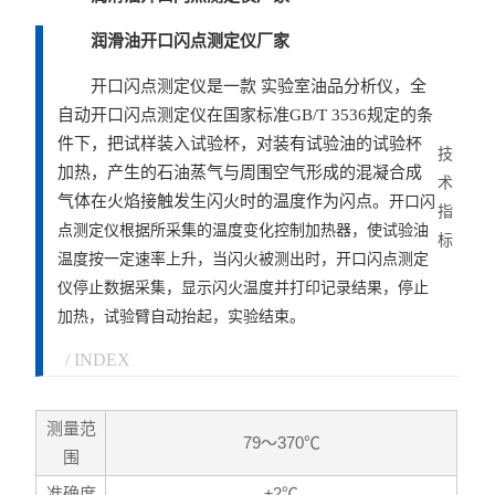
润滑油开口闪点测定仪厂家
开口闪点测定仪是一款 实验室油品分析仪，全
自动开口闪点测定仪在国家标准GB/T 3536规定的条
件下，把试样装入试验杯，对装有试验油的试验杯
技
加热，产生的石油蒸气与周围空气形成的混凝合成
术
气体在火焰接触发生闪火时的温度作为闪点。
开口闪
指
点测定仪根据所采集的温度变化控制加热器，使试验油
标
温度按一定速率上升，当闪火被测出时，开口闪点测定
仪停止数据采集，显示闪火温度并打印记录结果，停止
加热，试验臂自动抬起，实验结束。
/ INDEX
测量范
79～370℃
围
准确度
±2℃