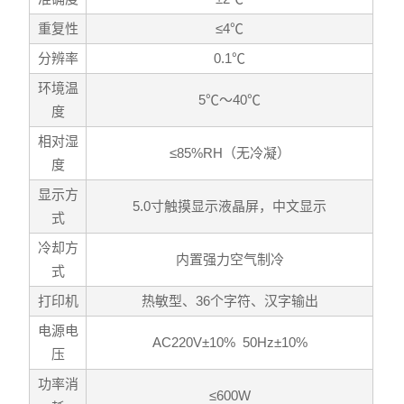
重复性
≤4℃
分辨率
0.1℃
环境温
5℃～40℃
度
相对湿
≤85%RH（无冷凝）
度
显示方
5.0寸触摸显示液晶屏，中文显示
式
冷却方
内置强力空气制冷
式
打印机
热敏型、36个字符、汉字输出
电源电
AC220V±10% 50Hz±10%
压
功率消
≤600W