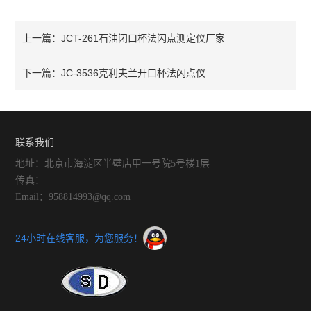
JCT-261石油闭口杯法闪点测定仪厂家
上一篇：
JC-3536克利夫兰开口杯法闪点仪
下一篇：
联系我们
地址：北京市海淀区半壁店甲一号院5号楼1层
传真：
Email：958814993@qq.com
24小时在线客服，为您服务！