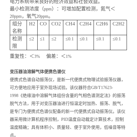
电力系统带来良好的经济效益和社会效益。
最小检测浓度（
）：可增加配置检测，氮气＜
ppm
，氧气
。
20ppm
20ppm
组分
H2
CO
CO2
CH4
C2H4
C2H6
C2H2
名称
检测
≤
≤
≤
≤
≤
≤
≤
2
1
2
0.1
0.1
0.1
0.1
限
重复性：＜
偏差：＜
3%
1%
变压器油溶解气体便携色谱仪
便携式色谱自动振荡仪，是新一代便携式物理试验振荡仪器，
可方便地应用于室外现场试验。该仪器符合
GB/T17623-
1998
《绝缘油中溶解气体组份含量的气相色谱测定法》的振荡
脱气方法，用于对变压器油进行恒温定时加热、振荡、脱气，
是专门为便携式色谱仪配备的新一代便携式自动振荡仪。该仪
器采用微计算机程序控制，
PID
温度自动裁定计算技术，控制
温度精确；具有体积小、质量轻、便于室外使用，低噪音等特
点。