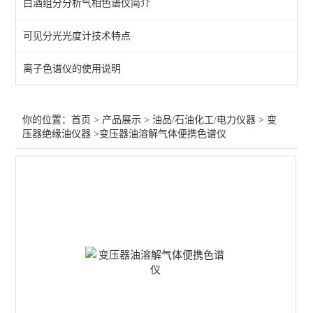
白酒组分分析气相色谱仪简介
水分仪-卡氏炉加热/容量法
可见分光光度计技术特点
变压器绝缘油仪器
离子色谱仪的使用说明
水分仪-油品/电力/化工
石油化工气相色谱仪
你的位置：
首页
>
产品展示
>
油品/石油化工/电力仪器
>
变
压器绝缘油仪器
>变压器油溶解气体便携色谱仪
闪点测定仪-开口/闭口
机械杂质/铜片腐蚀/馏程
石油运动粘度计
样品浓缩仪/样品氮吹仪
微波消解仪
查看全部 >>