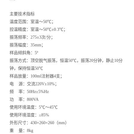
主要技术指标
温度范围：室温～
50℃
；
控温精度：室温～
50℃±0.3℃
；
振荡频率：
275±3
次
/
分；
振荡幅度：
35mm
；
样品倾斜角：
5º
振荡方式：顶空脱气振荡，恒温
50℃
，振荡
20
分钟，静止
10
分
钟，保持恒温
50℃
样品放量：
100ml
注射器
4
支；
电
源：交流
220V±10%
；
频
率：
50Hz±5%Hz
功
率：
800VA
使用环境温度：
5℃
～
45℃
使用环境湿度：
≤85%
外形尺寸：
430×260×260
（
mm
）
重
量：
8kg