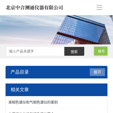
导
航
拨号
产品目录
展开
油品/石油化工/电力仪器
相关文章
液相锈蚀仪-防锈/腐蚀仪
液相色谱仪和气相色谱仪的差别
变压器绝缘油色谱仪