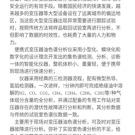
安全运行的有效
手段。随着国民经济的快速发展，越
来越多的变压器等大型设备设在了远离城市的偏远地
区，当这些大型变压器出现异常需要进行跟踪试验
时，按照传统方法将样品取回试验室再进行分析，不
但影响了数据的时效性，也耗费了大量的人力和物
力。
便携式变压器油色谱分析仪采用小型化、模块化和
数字化的设计理念开发出的集色谱检测、分析、诊断
一体的智能化仪器，整机体积小、重量轻，便于携带
到现场进行快速分析；
仪器采用经典的三检测器流程，配有微型热导、
氢焰检测器，一次进样，
分钟内即可完成绝缘油中溶
7
解的
、
、
、
、
、
、
等
种气
H2
CO
CO2
CH4
C2H4
C2H6
C2H2
7
体组分含量的全分析，并通过配备的专用工作站对变
压器存在的潜伏性故障进行分析和判断，其分析数据
与传统的试验室色谱仪数据一致。
主要用于现场对变压器油色谱分析，可及时对变压
器故障进行分析。弥补了实验室色谱分析的不足，给