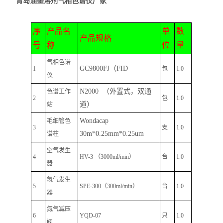
青岛油墨溶剂气相色谱仪厂家
序
产品名
单
数
产品规格
号
称
位
量
气相色谱
GC9800FJ（
FID
1
包
1.0
仪
N2000
（外置式，双通
色谱工作
2
包
1.0
道）
站
Wondacap
毛细管色
3
支
1.0
30m*0.25mm*0.25um
谱柱
空气发生
4
HV-3 （3000ml/min）
台
1.0
器
氢气发生
5
SPE-300（300ml/min）
台
1.0
器
氮气减压
6
YQD-07
只
1.0
阀