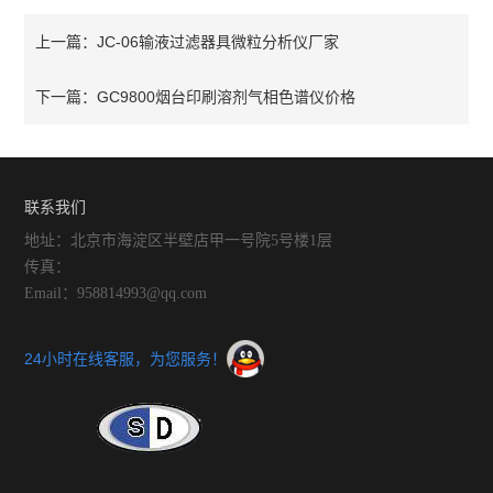
JC-06输液过滤器具微粒分析仪厂家
上一篇：
GC9800烟台印刷溶剂气相色谱仪价格
下一篇：
联系我们
地址：北京市海淀区半壁店甲一号院5号楼1层
传真：
Email：958814993@qq.com
24小时在线客服，为您服务！