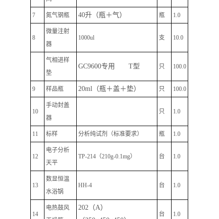
40
升（瓶＋气）
7
氮气钢瓶
瓶
1.0
微量注射
8
1000ul
支
10.0
器
气相进样
GC9600
专用
T
型
只
100.0
垫
20ml
（瓶＋盖＋垫）
9
样品瓶
只
100.0
手动封盖
10
只
1.0
器
11
标样
分析纯试剂（标准要求）
瓶
1.0
电子分析
12
TP-214（210g-0.1mg）
台
1.0
天平
数显恒温
13
HH-4
台
1.0
水浴锅
202
（
A
）
电热鼓风
14
台
1.0