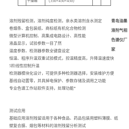
（350
×
450
×
450
）
干燥箱
青岛油墨
溶剂残留检测，溶剂纯度检测，亲水类溶剂含水测定
卷烟条、盒包装纸、商标纸有机化合物检测
溶剂气相
微型计算机控制、高集成电路设计、高性能
色谱仪厂
液晶显示，试验参数一目了然
家
温度参数、检测器参数全键盘设定
恒温、程序升温双重试验模式，控温精度高，升降温速度快
5阶线性控制升温
检测器模块化设计，可提供多种检测器选择，安装维护方便
基线自动置零，并具掉电保护、参数存储及调用之功能
专业色谱工作站软件支持，处理功能*
测试应用
基础应用溶剂残留适用于各种食品、药品包装用塑料薄膜、纸
塑复合膜、烟包等材料的溶剂残留分析测试