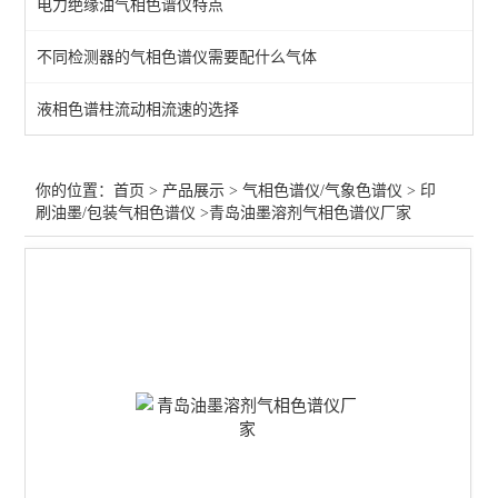
电力绝缘油气相色谱仪特点
医疗器械/环氧乙烷色谱仪
不同检测器的气相色谱仪需要配什么气体
印刷油墨/包装气相色谱仪
液相色谱柱流动相流速的选择
灭火器/七氟丙烷色谱仪
白酒气相色谱仪
你的位置：
首页
>
产品展示
>
气相色谱仪/气象色谱仪
>
印
刷油墨/包装气相色谱仪
>青岛油墨溶剂气相色谱仪厂家
化工石油/密封胶合色谱仪
大气/室内空气气相色谱仪
Tovc色谱仪
热裂解/热解析/脱附仪
食品药品食用油气相色谱仪
农药/溶剂残留气相色谱仪