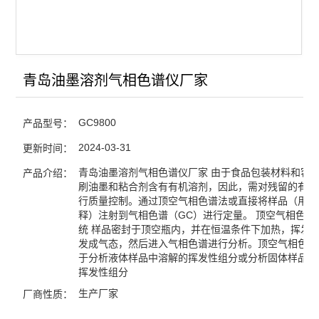
电力变压器油气相色谱仪
天然气/煤矿气体气相色谱
微波消解仪
青岛油墨溶剂气相色谱仪厂家
氢气发生器-空气发生器
GC9800
产品型号：
查看全部 >>
2024-03-31
更新时间：
青岛油墨溶剂气相色谱仪厂家 由于食品包装材料和容
产品介绍：
刷油墨和粘合剂含有有机溶剂，因此，需对残留的有机
行质量控制。通过顶空气相色谱法或直接将样品（用溶
释）注射到气相色谱（GC）进行定量。 顶空气相色谱
统 样品密封于顶空瓶内，并在恒温条件下加热，挥发
发成气态，然后进入气相色谱进行分析。顶空气相色谱
于分析液体样品中溶解的挥发性组分或分析固体样品所
挥发性组分
生产厂家
厂商性质：