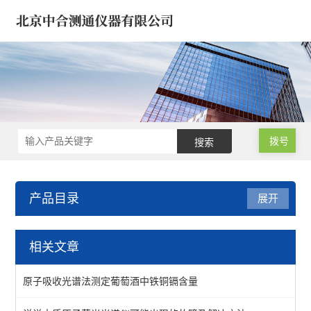
拨号
产品目录
展开
气相色谱仪/气象色谱仪
相关文章
浓缩仪/氮吹仪-定量/蒸发
原子吸收光谱法测定葡萄酒中铁铜镉含量
气相色谱仪*气象色谱仪