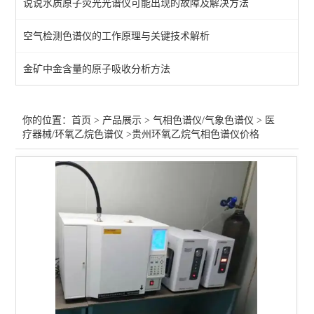
说说水质原子荧光光谱仪可能出现的故障及解决方法
医疗器械/环氧乙烷色谱仪
空气检测色谱仪的工作原理与关键技术解析
印刷油墨/包装气相色谱仪
金矿中金含量的原子吸收分析方法
灭火器/七氟丙烷色谱仪
白酒气相色谱仪
你的位置：
首页
>
产品展示
>
气相色谱仪/气象色谱仪
>
医
疗器械/环氧乙烷色谱仪
>贵州环氧乙烷气相色谱仪价格
化工石油/密封胶合色谱仪
大气/室内空气气相色谱仪
Tovc色谱仪
热裂解/热解析/脱附仪
食品药品食用油气相色谱仪
农药/溶剂残留气相色谱仪