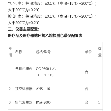
气 化 室：控温精度：±0.1℃（室温+15℃～200℃）；
大于200℃为±0.2℃
检 测 室：控温精度：±0.1℃（室温+15℃～200℃）；
大于200℃为±0.2℃
三、仪器主要配置：
医疗品及医疗器械环氧乙烷检测色谱仪配置表
型
数
名称
规格
/
型号
单位
号
量
气相色谱仪
GC-9800
主机
1
台
1
（
PIP+FID)
2
顶空进样器
AHS—16
台
1
3
空气发生器
RYA-2000
台
1