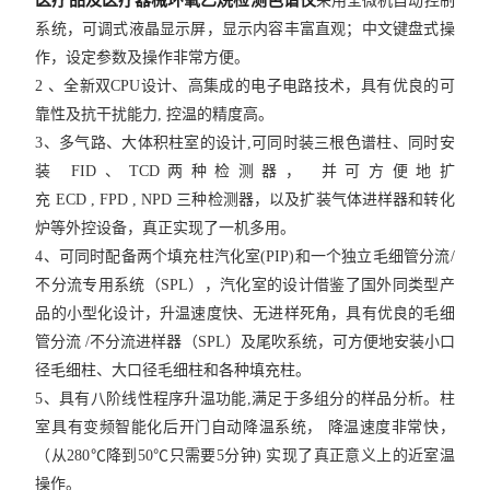
采用全微机自动控制
系统，
可调式液晶显示屏，显示内容丰富直观；中文键盘式操
作，设定参数及操作非常方便。
2
、全新双
CPU
设计、高集成的电子电路技术，具有优良的可
靠性及抗干扰能力
,
控温的精度高。
3
、多气路、大体积柱室的设计
,
可同时装三根色谱柱、同时安
装
FID
、
TCD
两种检测器，
并可方便地扩
充
ECD , FPD , NPD
三种检测器，以及扩装气体进样器和转化
炉等外控设备，真正实现了一机多用。
4
、可同时配备两个填充柱汽化室
(PIP)
和一个独立毛细管分流
/
不分流专用系统（
SPL
），汽化室的设计借鉴了国外同类型产
品的小型化设计，升温速度快、无进样死角，
具有优良的毛细
管分流
/
不分流进样器（
SPL
）及尾吹系统，可方便地安装小口
径毛细柱、大口径毛细柱和各种填充柱。
5
、具有八阶线性程序升温功能
,
满足于多组分的样品分析。
柱
室具有变频智能化后开门自动降温系统，
降温速度非常快，
（从
280
℃
降到
50
℃
只需要
5
分钟
)
实现了真正意义上的近室温
操作。