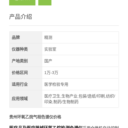
产品介绍
品牌
精测
仪器种类
实验室
产地类别
国产
价格区间
1万-3万
适用行业
医学检验专用
医疗卫生,生物产业,包装/造纸/印刷,纺织/
应用领域
印染,制药/生物制药
贵州环氧乙烷气相色谱仪价格
医疗品及
医疗器械环氧乙烷检测色谱仪