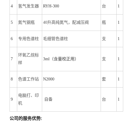
4
氢气发生器
RYH-300
台
1
5
氮气钢瓶
40升高纯氮气，配减压阀
瓶
1
6
专用色谱柱
毛细管色谱柱
支
1
环氧乙烷标
7
3ml
（含量校正用）
支
1
样
8
色谱工作站
N2000
套
1
电脑打、印
9
自备
台
1
机
公司的服务优势: