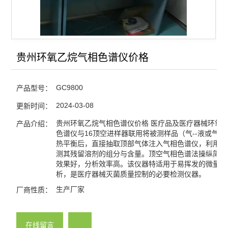
电力变压器油气相色谱仪
天然气/煤矿气体气相色谱
微波消解仪
贵州环氧乙烷气相色谱仪价格
氢气发生器-空气发生器
GC9800
产品型号：
查看全部 >>
2024-03-08
更新时间：
贵州环氧乙烷气相色谱仪价格 医疗品及医疗器械环氧
产品介绍：
色谱仪与16顶空进样器联用将被测样品（气--液或气--
热平衡后，直接抽取顶部气体注入气相色谱仪，利用氢
测其残留溶剂的组分与含量。顶空气相色谱法操纵简单
效果好，分析效率高。该仪器特适用于易挥发的微量成
析，是医疗器械灭菌质量控制的必要检测仪器。
生产厂家
厂商性质：
在线留言