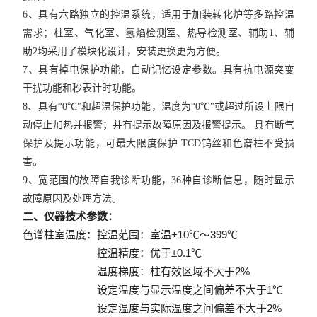
6
、具有六路独立的控温系统，
适用于加装转化炉等多路控温
需求；
柱室、气化室、氢焰检测室、热导检测室、辅助
1
、辅
助
2
均采用了模块化设计，
安装更换更为方便。
7
、具有掉电保护功能，自动记忆设定参数。具有抗电源突变
干扰功能和秒表计时功能。
8
、具有
“0
℃
"
和
超温保护功能，温度为“
0
℃"或超过所设上限自
动停止加热并报警；并有提示故障原因及报警提示。
具有
断气
保护及提示功能，可最大限度保护
TCD
钨丝和色谱柱不受损
害。
9
、宽范围的故障自我诊断功能，
36
种自诊断信息，随时显示
故障原因及处理方法。
二、仪器技术参数：
色谱柱室温度：控温范围：室温+10℃～399℃
控温精度：优于±0.1℃
温度梯度：柱有效区域不大于2%
设定温度与显示温度之间偏差不大于1℃
设定温度与实际温度之间偏差不大于2%