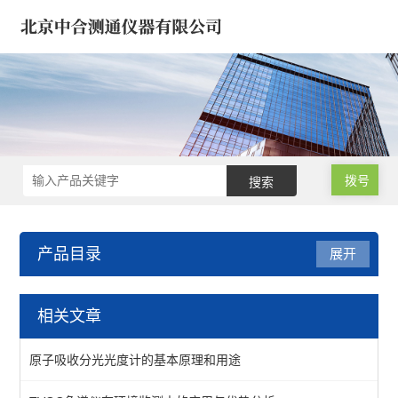
拨号
产品目录
展开
气相色谱仪/气象色谱仪
相关文章
浓缩仪/氮吹仪-定量/蒸发
原子吸收分光光度计的基本原理和用途
气相色谱仪*气象色谱仪