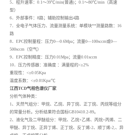
5．程升速率：0.1～39℃/min(普通)；0.1～80℃/min（高速
型）
6．外部事件：8路；辅助控制输出4路
7．全电子气体压力、流量测量系统：单模块**测量路数：16
路
8．EPC控制量程：压力0—0.6Mpa；流量0—100sccm或0—
500sccm（空气）
9．EPC控制精度：压力0.01Mpa；流量0.01sccm
10．压力传感器：准确度 ：满量程的<±2%
重现性：<±0.05Kpa
温度系数：<±0.01Kpa/℃
江西TCD气相色谱仪厂家
分析气体种类：
1、天然气组分：甲烷、乙烷、异丁烷、正丁烷、丙烷等组分
的常量分析。分析结果符合国标GB10410.2-89。
2、液化气及二甲醚组分：甲烷、乙烷+乙烯、丙烷+丙烯、二
甲醚、异丁烷、正异丁烯、正丁烷、反丁烯-2、顺丁烯-2,、异