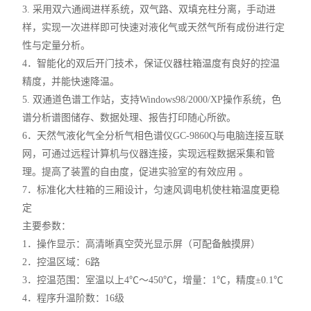
3. 采用双六通阀进样系统，双气路、双填充柱分离，手动进
样，实现一次进样即可快速对液化气或天然气所有成份进行定
性与定量分析。
4．智能化的双后开门技术，保证仪器柱箱温度有良好的控温
精度，并能快速降温。
5. 双通道色谱工作站，支持Windows98/2000/XP操作系统，色
谱分析谱图储存、数据处理、报告打印随心所欲。
6．天然气液化气全分析气相色谱仪GC-9860Q与电脑连接互联
网，可通过远程计算机与仪器连接，实现远程数据采集和管
理。提高了装置的自由度，促进实验室的有效应用 。
7．标准化大柱箱的三厢设计，匀速风调电机使柱箱温度更稳
定
主要参数：
1．操作显示：高清晰真空荧光显示屏（可配备触摸屏）
2．控温区域：6路
3．控温范围：室温以上4℃～450℃，增量：1℃，精度±0.1℃
4．程序升温阶数：16级