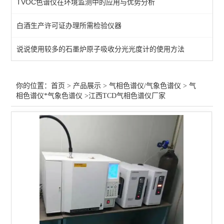
TVOC色谱仪在环境监测中的应用与优势分析
医疗器械/环氧乙烷色谱仪
白酒生产许可证办理所需检验仪器
印刷油墨/包装气相色谱仪
说说使用较多的石墨炉原子吸收分光光度计的使用方法
灭火器/七氟丙烷色谱仪
白酒气相色谱仪
你的位置：
首页
>
产品展示
>
气相色谱仪/气象色谱仪
>
气
相色谱仪*气象色谱仪
>江西TCD气相色谱仪厂家
化工石油/密封胶合色谱仪
大气/室内空气气相色谱仪
Tovc色谱仪
热裂解/热解析/脱附仪
食品药品食用油气相色谱仪
农药/溶剂残留气相色谱仪