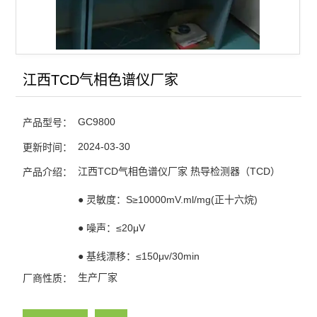
电力变压器油气相色谱仪
天然气/煤矿气体气相色谱
微波消解仪
江西TCD气相色谱仪厂家
氢气发生器-空气发生器
GC9800
产品型号：
查看全部 >>
2024-03-30
更新时间：
江西TCD气相色谱仪厂家 热导检测器（TCD）
产品介绍：
● 灵敏度：S≥10000mV.ml/mg(正十六烷)
● 噪声：≤20μV
● 基线漂移：≤150μv/30min
生产厂家
厂商性质：