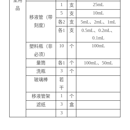
室用
1
25mL
支
品
5
10mL
支
移液管（带
各
2
支
5mL
、
2mL
、
1mL
刻度）
各
1
支
0.5mL
、
0.2mL
、
0.1mL
10
100mL
塑料瓶（非
个
必须）
量筒
各
1
个
100mL
、
50mL
3
洗瓶
个
玻璃棒
若
干
1
移液管架
个
3
滤纸
盒
3