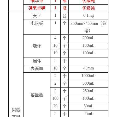
1
碘华钾
瓶
优级纯
1
硼氢华钾
瓶
优级纯
1
0.1mg
天平
台
1
电热板
个
350mm
×
450mm
（参
考）
4
200mL
个
10
150mL
烧杯
个
10
100mL
个
5
漏斗
个
10
45mm
表面皿
个
2
1000mL
个
2
500mL
个
2
250mL
个
容量瓶
100
100mL
个
20
50mL
个
实验
5
25mL
个