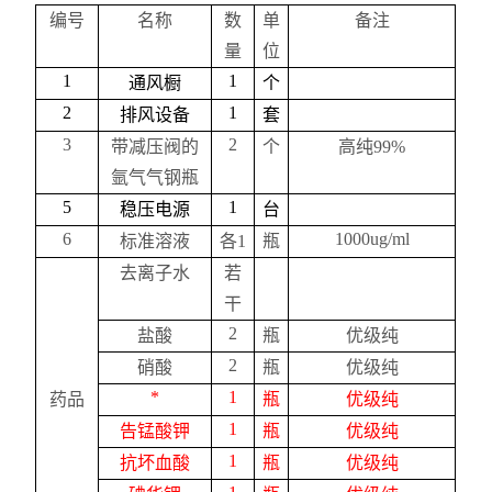
编号
名称
数
单
备注
量
位
1
1
通风橱
个
2
1
排风设备
套
3
2
带减压阀的
个
高纯
99%
氩气气钢瓶
5
1
稳压电源
台
6
1000ug/ml
标准溶液
各
1
瓶
去离子水
若
干
2
盐酸
瓶
优级纯
2
硝酸
瓶
优级纯
*
1
药品
瓶
优级纯
1
告锰酸钾
瓶
优级纯
1
抗坏血酸
瓶
优级纯