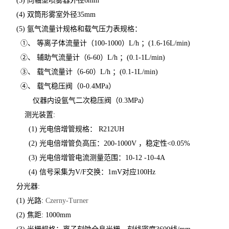
(3)
同轴型喷雾器外径
6mm
(4)
双筒形雾室外径
35mm
(5)
氩气流量计规格和载气压力表规格：
①、 等离子体流量计（
100-1000
）
L/h
；
(1.6-16L/min)
②、 辅助气流量计（
6-60
）
L/h
；
(0.1-1L/min)
③、 载气流量计（
6-60
）
L/h
；
(0.1-1L/min)
④、 载气稳压阀（
0-0.4MPa
）
仪器内设氩气二次稳压阀（
0.3MPa
）
测光装置
:
(1)
光电倍增管规格：
R212UH
(2)
光电倍增管负高压：
200-1000V
，稳定性
<0.05%
(3)
光电倍增管电流测量范围：
10-12 -10-4A
(4)
信号采集为
V/F
交换：
1mV
对应
100Hz
分光器
:
(1)
光路
:
Czerny-Turner
(2)
焦距
: 1000mm