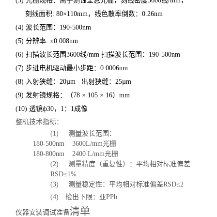
(3)
光栅规格：离子刻蚀全息光栅，刻线密度
3600
线
/mm
，
刻线面积
: 80
×
110mm
，线色散率倒数：
0.26nm
(4)
波长范围：
190-500nm
(5)
分辨率
:
≤
0.008nm
(6)
扫描波长范围
3600
线
/mm
扫描波长范围：
190-500nm
(7)
步进电机驱动最小步距：
0.0006nm
(8)
入射狭缝：
20µm
出射狭缝：
25µm
(9)
发射镜规格：（
78
×
105
×
16
）
mm
(10)
透镜ф
30
，
1
：
1
成像
整机技术指标：
(1)
测量波长范围：
180-500nm
3600L/mm
光栅
180-800nm
2400 L/mm
光栅
(2)
测量精度（重复性）：平均相对标准偏差
RS
D
≤
1%
(3)
测量稳定性：平均相对标准偏差
RS
D
≤
2
(4)
检出下限：亚
PPb
清单
仪器安装调试准备