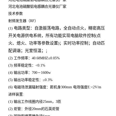
河北电池硫酸铝电感耦合光谱仪厂家
技术参数
射频发生器（
RF
）
电路类型：自激振荡电路，全自动点火，精密高压
(1)
开关电源供电系统，所有功能实现电脑软件控制
(
点
火、熄火、功率等参数设置
)
；实时功率控制；自动匹
配调谐；光室恒温；
；
(2)
工作频率：
40.68MHZ
±
0.05%
(3)
频率稳定性：
<0.1%
(4)
输出功率：
700
－
1600w
(5)
输出功率稳定性：≤
0.3%
(6)
电磁场泄漏辐射强度：距机身
300mm
电场强度
E:<2V/m
进样装置
:
(1)
输出工作线圈内径
25mm
，
3
匝
(2)
炬管：外径
20mm
的石英炬管