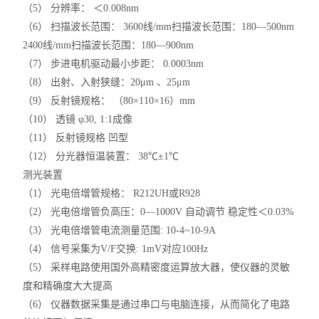
（5） 分辨率： ＜0.008nm
（6） 扫描波长范围： 3600线/mm扫描波长范围：180—500nm
2400线/mm扫描波长范围：180—900nm
（7） 步进电机驱动最小步距： 0.0003nm
（8） 出射、入射狭缝：20μm 、25μm
（9） 反射镜规格： （80×110×16）mm
（10） 透镜 φ30, 1:1成像
（11） 反射镜规格 凹型
（12） 分光器恒温装置： 38℃±1℃
测光装置
（1） 光电倍增管规格： R212UH或R928
（2） 光电倍增管负高压：0—1000V 自动调节 稳定性＜0.03%
（3） 光电倍增管电流测量范围: 10-4~10-9A
（4） 信号采集为V/F交换: 1mV对应100Hz
（5） 采样电路使用国外高精密度运算放大器，使仪器的灵敏
度和精确度大大提高
（6） 仪器数据采集是通过串口与电脑连接，从而简化了电路