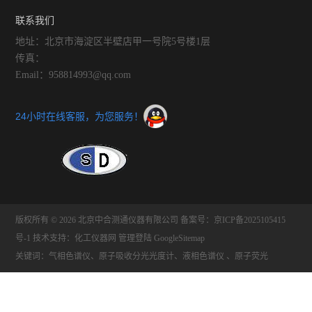
联系我们
地址：北京市海淀区半壁店甲一号院5号楼1层
传真：
Email：958814993@qq.com
24小时在线客服，为您服务！
版权所有 © 2026 北京中合测通仪器有限公司
备案号：京ICP备2025105415
号-1
技术支持：
化工仪器网
管理登陆
GoogleSitemap
关键词：气相色谱仪、原子吸收分光光度计、液相色谱仪 、原子荧光