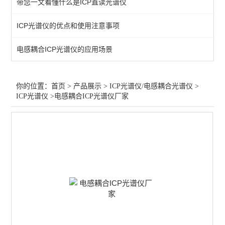
带您一文看懂什么是ICP直读光谱仪
直读光谱仪
ICP光谱仪的优点和使用注意事项
ICP光谱仪
​电感耦合ICP光谱仪的应用场景
电感耦合等离子体发射光谱
微波消解仪-6罐
你的位置：
首页
>
产品展示
>
ICP光谱仪/电感耦合光谱仪
>
ICP光谱仪
>电感耦合ICP光谱仪厂家
查看全部 >>