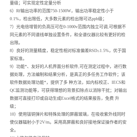
量级；可实现定性定量分析
6）Rf输出功率的范围750-1500W，输出功率稳定性小于
0.1%，检出限低，大多数元素的检出限可达ppb级；
7）光电倍增管的负高压可在0-1000v范围内独立可调,可根据不
同元素的不同谱线单独设置条件，和全谱仪器比较有更好的检
出限。
8）良好的测量精度，稳定性相对标准偏差RSD≤1.5%，优于国
家标准。
9）功能*、友好的人机界面分析软件,可在测定过程中，进行数
据处理，方法编制和结果分析，是真正的多任务工作软件；该
软件数据处理功能*，提供了多 种方法，如内标校正、IECS和
QC监测功能等，可获得理想的背景扣除点以消除干扰；对输出
数据可直接打印或自动生成Excel格式的结果报告，免费 升
级；
10）使用钹铜弹片和特殊处理的屏蔽玻璃，在吸收紫外线同时
使仪器辐射小于2V/m。采用高屏蔽和良好接地保证操作者的安
全。