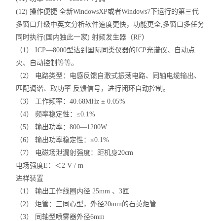
(12) 操作便捷 全新WindowsXP或者Windows7下运行的第三代
多窗口升级中英文分析软件速度更快，功能更全,多窗口多任务
同时执行(国内独此一家) 射频发生器（RF）
（1） ICP—8000型达到国际同类仪器的ICP光谱仪、自动点
火、自动控制等等。
（2） 电路类型：电感反馈自激式振荡电路、同轴电缆输出、
匹配调谐、取功率 反馈信号，进行闭环自动控制。
（3） 工作频率：40.68MHz ± 0.05%
（4） 频率稳定性：≤0.1%
（5） 输出功率：800—1200W
（6） 输出功率稳定性：≤0.1%
（7） 电磁场泄漏射强度：距机身20cm
电场强度E：＜2 V / m
进样装置
（1） 输出工作线圈内径 25mm 、3匝
（2） 炬管：三同心型，外径20mm的石英炬管
（3） 同轴型喷雾器外径6mm