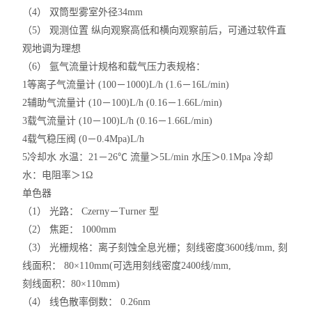
（4） 双筒型雾室外径34mm
（5） 观测位置 纵向观察高低和横向观察前后，可通过软件直
观地调为理想
（6） 氩气流量计规格和载气压力表规格：
1等离子气流量计 (100－1000)L/h (1.6－16L/min)
2辅助气流量计 (10－100)L/h (0.16－1.66L/min)
3载气流量计 (10－100)L/h (0.16－1.66L/min)
4载气稳压阀 (0－0.4Mpa)L/h
5冷却水 水温：21－26℃ 流量＞5L/min 水压＞0.1Mpa 冷却
水：电阻率＞1Ω
单色器
（1） 光路： Czerny－Turner 型
（2） 焦距： 1000mm
（3） 光栅规格：离子刻蚀全息光栅；刻线密度3600线/mm, 刻
线面积： 80×110mm(可选用刻线密度2400线/mm,
刻线面积：80×110mm)
（4） 线色散率倒数： 0.26nm