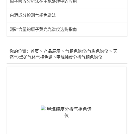
原子吸收分析法在中水处理中的应用
医疗器械/环氧乙烷色谱仪
白酒成分检测气相色谱法
印刷油墨/包装气相色谱仪
测砷含量的原子荧光光谱仪选购指南
灭火器/七氟丙烷色谱仪
白酒气相色谱仪
你的位置：
首页
>
产品展示
>
气相色谱仪/气象色谱仪
>
天
然气/煤矿气体气相色谱
>甲烷纯度分析气相色谱仪
化工石油/密封胶合色谱仪
大气/室内空气气相色谱仪
Tovc色谱仪
热裂解/热解析/脱附仪
食品药品食用油气相色谱仪
农药/溶剂残留气相色谱仪