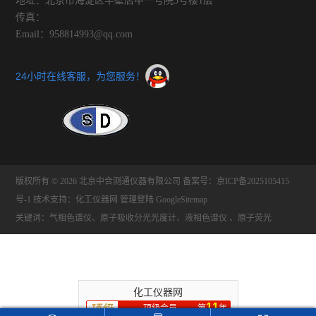
地址：北京市海淀区半壁店甲一号院5号楼1层
传真：
Email：958814993@qq.com
24小时在线客服，为您服务！
版权所有 © 2026 北京中合测通仪器有限公司
备案号：京ICP备2025105415
号-1
技术支持：
化工仪器网
管理登陆
GoogleSitemap
关键词：气相色谱仪、原子吸收分光光度计、液相色谱仪 、原子荧光
化工仪器网
11
顶级会员
第
年