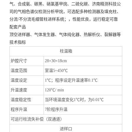
气、合成氨、碳黑、硝氯基甲烷、二硫化碳、济南精测科技公
司的气相色谱仪检测分析甲烷，可选配多种检测器及填充柱、
分流/不分流毛细管柱进样系统；，性能优良，运行稳定可靠
配套产品
顶空进样器、气体发生器、气体纯化器、热解析仪、裂解器等
技术指标
柱温箱
炉膛尺寸
28×30×18cm
温度范围
室温5~450℃
温度设定
1℃；程序设定升温速率0.1℃
升温速度
120℃/ min
温度稳定性
当环境温度变化1℃时，为0.01℃
程序升温
7阶程序升温
可运行柱流失补偿（双通道）
进样口