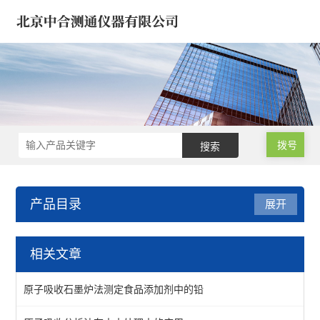
拨号
产品目录
展开
气相色谱仪/气象色谱仪
相关文章
浓缩仪/氮吹仪-定量/蒸发
原子吸收石墨炉法测定食品添加剂中的铅
气相色谱仪*气象色谱仪