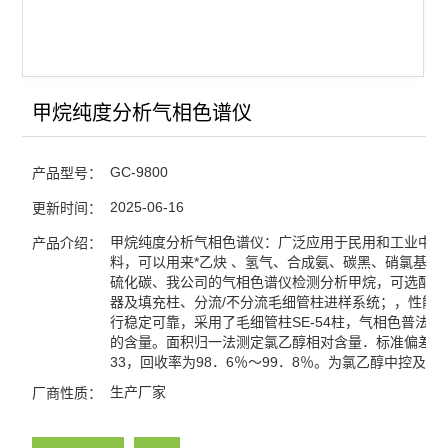
电力变压器油气相色谱仪
天然气/煤矿气体气相色谱
微波消解仪
甲烷纯度分析气相色谱仪
氢气发生器-空气发生器
GC-9800
产品型号：
查看全部 >>
2025-06-16
更新时间：
甲烷纯度分析气相色谱仪：广泛应用于民用和工业中，
产品介绍：
料，可以用来*乙炔 、氢气、合成氨、碳黑、硝氯基甲
硫化碳、我公司的气相色谱仪检测分析甲烷，可选配多
器及填充柱、分流/不分流毛细管柱进样系统；，性能
行稳定可靠，采用了毛细管柱SE-54柱，气相色普法测
的含量。面积归一法测定氯乙醇相对含量．标准偏差为
33，回收率为98．6％～99．8％。为氯乙醇中控及产
生产厂家
厂商性质：