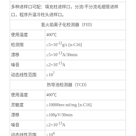
多种进样口可配：填充柱进样口，分流/不分流毛细管进样
口，程序升温冷柱头进样口。
氢火焰离子化检测器（FID）
使用温度
400℃
-12
检测限
≤5×10
g/s [n-C16]
-13
漂移
≤5×10
A/30min
-13
噪音
≤2×10
A
7
动态线性范围
≥10
热导池检测器（TCD）
使用温度
400℃
灵敏度
≥10000mv.ml/mg [n-C16]
漂移
≤100μV/30min
-13
噪音
≤2×10
A
4
动态线性范围
≥10