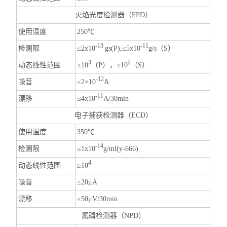
火焰光度检测器（FPD）
使用温度
250℃
-13
-11
检测限
≤2x10
gs(P),≤5x10
g/s（S）
3
2
动态线性范围
≥10
（P），≥10
（S）
-1
2
噪音
≤2×10
A
-11
漂移
≤4x10
A/30min
电子捕获检测器（ECD）
使用温度
350℃
-14
检测限
≤1x10
g/ml(y-666)
4
动态线性范围
≥10
噪音
≤20μA
漂移
≤50μV/30min
氮磷检测器（NPD）