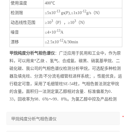
使用温度
400℃
-13
-12
检测限
≤5x10
gs(P),≤1x10
g/s（N）
3
3
动态线性范围
≥10
（P），≥10
（N）
-1
3
噪音
≤4×10
A
-12
漂移
≤2.5x10
A/30min
甲烷纯度分析气相色谱仪
：广泛应用于民用和工业中，作为原
料，可以用来*乙炔 、氢气、合成氨、碳黑、硝氯基甲烷、二
硫化碳、我公司的气相色谱仪检测分析甲烷，可选配多种检测
器及填充柱、分流/不分流毛细管柱进样系统；，性能优良，运
行稳定可靠，采用了毛细管柱SE-54柱，气相色普法测定甲烷
的含量。面积归一法测定氯乙醇相对含量．标准偏差为0．
33，回收率为98．6％～99．8％。为氯乙醇中控及产品检测