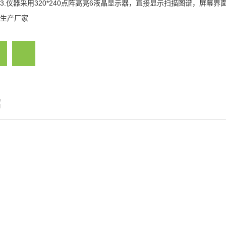
3.仪器采用320*240点阵高亮6液晶显示器，直接显示扫描图谱，屏幕
生产厂家
绍