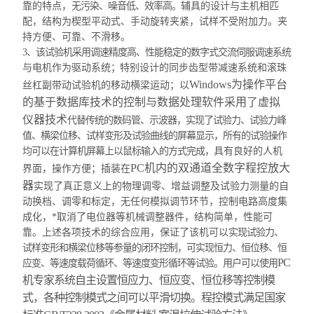
靠的特点，
无污染、噪音低、效率高。
辅具的设计与主机相匹
配，结构为楔型平动式、手动旋转夹紧，试样不受附加力。夹
持方便、可靠、不滑移。
3
、
该试验机采用调速精度高、性能稳定的数字式交流伺服调速系统
与电机作为驱动系统
；
特别设计的同步齿型带减速系统和滚珠
Windows为操作平台
丝杠副带动试验机的移动横梁运动；以
的基于数据库技术的控制与数据处理软件采用了虚拟
仪器技术
代替传统的数码管、示波器，实现了试验力、试验力峰
值、横梁位移、试样变形及试验曲线的屏幕显示，所有的试验操作
均可以在计算机屏幕上以鼠标输入的方式完成，
具有良好的人机
PC机内的双通道全数字程控放大
界面，操作方便；插装在
器
实现了真正意义上的物理调零、增益调整及
试验力测量的自
动换档、调零和标定，
无任何模拟调节环节，控制电路高度集
成化，*取消了电位器等机械调整器件，结构简单，性能可
靠
。上述各项技术的综合应用，保证了该机可以
实现试验力、
试样变形和横梁位移等参量的闭环控制，可实现恒力、恒位移、恒
PC
应变、等速度载荷循环、等速度变形循环等试验。用户可以使用
机专家系统自主设置恒应力、恒应变、恒位移等控制模
式，各种控制模式之间可以平滑切换。程控模式满足国家