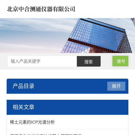
拨号
产品目录
展开
气相色谱仪/气象色谱仪
相关文章
浓缩仪/氮吹仪-定量/蒸发
稀土元素的ICP光谱分析
气相色谱仪*气象色谱仪