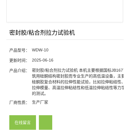
电力变压器油气相色谱仪
天然气/煤矿气体气相色谱
微波消解仪
密封胶/粘合剂拉力试验机
氢气发生器-空气发生器
WDW-10
产品型号：
查看全部 >>
2025-06-16
更新时间：
密封胶/粘合剂拉力试验机 本机主要根据国标JB16776-2
产品介绍：
筑用硅酮结构密封胶而专业生产的高低温设备，主要用
硅酮胶复合材料的拉伸性能试验，比如拉伸粘结性、伸
拉伸模量、高温拉伸粘结性和低温拉伸粘结性等力学性
的测试。
生产厂家
厂商性质：
在线留言