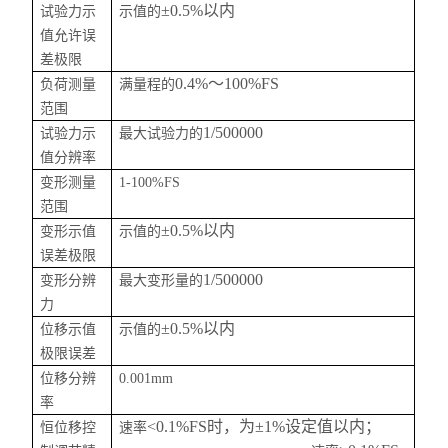
±0.5%以内
试验力示
示值的
值允许误
差极限
0.4%～100%FS
负荷测量
满量程的
范围
1/500000
试验力示
最大试验力的
值分辨率
变形测量
1-100%FS
范围
±0.5%以内
变形示值
示值的
误差极限
1/500000
变形分辨
最大变形量的
力
±0.5%以内
位移示值
示值的
极限误差
位移分辨
0.001mm
率
<0.1%FS时，为±1%设定值以内；
恒位移控
速率