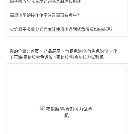
原子吸收分光光度计的基本原理和用途
医疗器械/环氧乙烷色谱仪
高温电阻炉操作使用注意事项有哪些？
印刷油墨/包装气相色谱仪
火焰原子吸收分光光度计使用中遇到紧急情况如何处理？
灭火器/七氟丙烷色谱仪
白酒气相色谱仪
你的位置：
首页
>
产品展示
>
气相色谱仪/气象色谱仪
>
化
工石油/密封胶合色谱仪
>密封胶/粘合剂拉力试验机
化工石油/密封胶合色谱仪
大气/室内空气气相色谱仪
Tovc色谱仪
热裂解/热解析/脱附仪
食品药品食用油气相色谱仪
农药/溶剂残留气相色谱仪