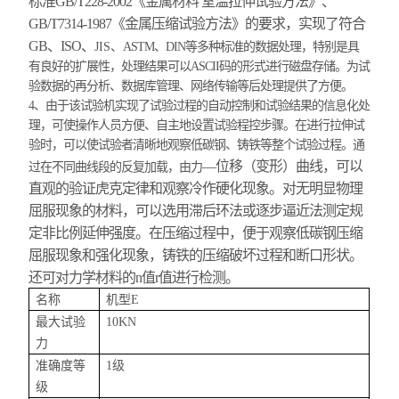
标准GB/T228-2002《金属材料 室温拉伸试验方法》、
GB/T7314-1987《金属压缩试验方法》的要求，实现了符合
GB、ISO、
JIS、
ASTM、DIN等多种标准的数据处理，特别是具
有良好的扩展性，处理结果可以ASCII码的形式进行磁盘存储。为试
验数据的再分析、数据库管理、网络传输等后处理提供了方便。
4
、
由于该试验机实现了试验过程的自动控制和试验结果的信息化处
理，可使操作人员方便、自主地设置试验程控步骤。在进行拉伸试
验时，可以使试验者清晰地观察低碳钢、铸铁等整个试验过程。通
—位移（变形）曲线，可以
过在不同曲线段的反复加载，由力
直观的验证虎克定律和观察冷作硬化现象。对无明显物理
屈服现象的材料，可以选用滞后环法或逐步逼近法测定规
定非比例延伸强度。在压缩过程中，便于观察低碳钢压缩
屈服现象和强化现象，铸铁的压缩破坏过程和断口形状。
还可对力学材料的n值r值进行检测。
名称
机型
E
最大试验
1
0
KN
力
准确度等
1
级
级