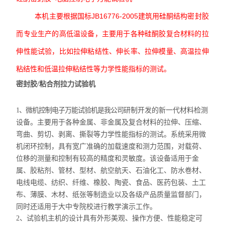
JB16776-2005
本机主要根据国标
建筑用硅酮结构密封胶
而专业生产的高低温设备，主要用于各种硅酮胶复合材料的拉
伸性能试验，比如拉伸粘结性、伸长率、拉伸模量、高温拉伸
粘结性和低温拉伸粘结性等力学性能指标的测试
。
密封胶/粘合剂拉力试验机
1
、
微机控制电子万能试验机是我公司
研制开发的新一代材料检测
设备。
主要用于各种金属、非金属及复合材料的拉伸、压缩、
弯曲、剪切、剥离、撕裂等力学性能指标的测试。系统采用微
机闭环控制，具有宽广准确的加载速度和测力范围，对载荷、
位移的测量和控制有较高的精度和灵敏度。该设备适用于金
属、胶粘剂、管材、型材、航空航天、石油化工、防水卷材、
电线电缆、纺织、纤维、橡胶、陶瓷、食品、医药包装、土工
布、薄膜、木材、纸张等制造业以及各级产品质量监督部门，
同时还适用于大中专院校进行教学演示工作。
2
、
试验机主机的设计具有外形美观、操作方便、性能稳定可