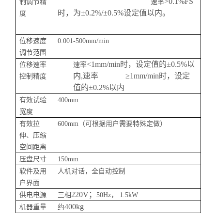
>0.1%FS
制调节精
速率
时，为±0.2%/±0.5%设定值以内。
度
位移速度
0.001-500mm/min
调节范围
<1mm/min时，设定值的±0.5%以
位移速率
速率
内,速率 ≥1mm/min时，设定
控制精度
值的±0.2%以内
有效试验
4
00mm
宽度
有效拉
600mm（可根据用户需要特殊定做）
伸、压缩
空间距离
压盘尺寸
150mm
软件及用
人机对话，全自动控制
户界面
220V；
供电电源
三相
50Hz，
1.5kW
400kg
机器重量
约