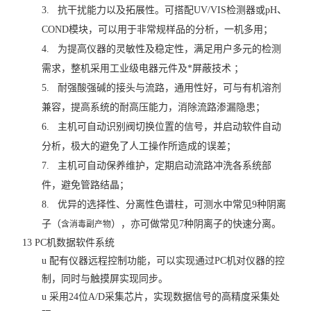
3.
抗干扰能力以及拓展性。可搭配
UV/VIS
检测器或
pH
、
COND
模块，可以用于非常规样品的分析，一机多用；
4.
为提高仪器的灵敏性及稳定性，满足用户多元的检测
需求，整机采用工业级电器元件及*屏蔽技术 ；
5.
耐强酸强碱的接头与流路，通用性好，可与有机溶剂
兼容，提高系统的耐高压能力，消除流路渗漏隐患；
6.
主机可自动识别阀切换位置的信号，并启动软件自动
分析，极大的避免了人工操作所造成的误差；
7.
主机可自动保养维护，定期启动流路冲洗各系统部
件，避免管路结晶；
8.
优异的选择性、分离性色谱柱，可测水中常见
9
种阴离
子（
），亦可做常见
7
种阴离子的快速分离。
含消毒副产物
13 PC
机数据软件系统
u
配有仪器远程控制功能，可以实现通过
PC
机对仪器的控
制，同时与触摸屏实现同步。
u
采用
24
位
A/D
采集芯片，实现数据信号的高精度采集处