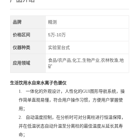
品牌
精测
价格区间
5万-10万
仪器种类
实验室台式
食品/农产品,化工,生物产业,农林牧渔,地
应用领域
矿
生活饮用水自来水离子色谱仪
1.
一体化的外观设计，人性化的
GUI
图形导航系统，操
作简单直观易懂，符合用户操作习惯，方便用户掌握使
用；
2.
自动温度控制，在分析时可对分离柱进行恒温保障，
并在低温状态自动升温至分离柱的最佳温度从延长其寿
命；