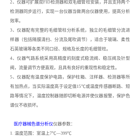
2、
仪器可扩展双
FID
检测器和双毛细管柱安装，并且支持两个
检测器同步运行，实现一台仪器当做两台仪器使用，提高分析
效率。
3、
仪器配有完整的毛细管柱分析系统，独立的毛细管分流进
样器（包括隔膜清扫、分流及尾吹调节），适合于玻璃、柔性
石英玻璃等各类不同口径、规格及长度的毛细管柱。
4、
仪器气路系统采用高精度的刻度式稳流阀、稳压阀及针型
阀，流量调节方便直观，且具有良好的重现性和稳定性。
5、
仪器配有温度保护电路，保护柱箱、注样器、检测器等所
有加热点，当实际温度高于设定值
15
℃
或温度传感器断路、短
路等情况下，温度控制器随即切断电源并使仪器报警，保护色
谱仪不收损坏。
医疗器械色谱分析仪
仪器参数：
1.
温度范围：室温上
7
℃
—399
℃