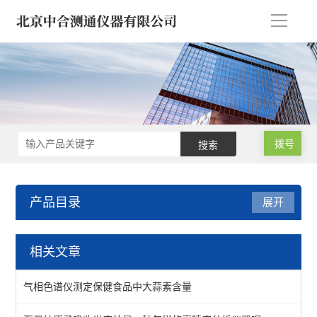
导
航
拨号
产品目录
展开
气相色谱仪/气象色谱仪
相关文章
浓缩仪/氮吹仪-定量/蒸发
气相色谱仪测定保健食品中大蒜素含量
气相色谱仪*气象色谱仪