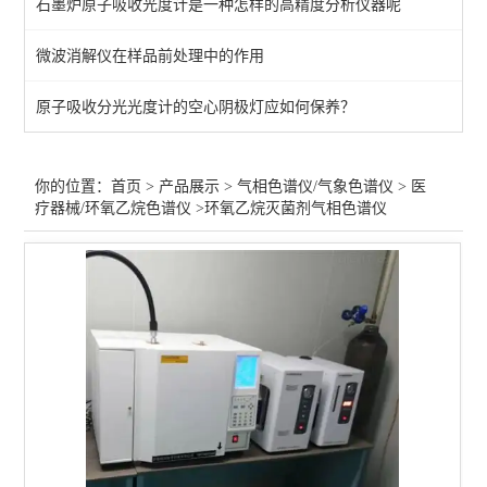
石墨炉原子吸收光度计是一种怎样的高精度分析仪器呢
医疗器械/环氧乙烷色谱仪
微波消解仪在样品前处理中的作用
印刷油墨/包装气相色谱仪
原子吸收分光光度计的空心阴极灯应如何保养？
灭火器/七氟丙烷色谱仪
白酒气相色谱仪
你的位置：
首页
>
产品展示
>
气相色谱仪/气象色谱仪
>
医
疗器械/环氧乙烷色谱仪
>环氧乙烷灭菌剂气相色谱仪
化工石油/密封胶合色谱仪
大气/室内空气气相色谱仪
Tovc色谱仪
热裂解/热解析/脱附仪
食品药品食用油气相色谱仪
农药/溶剂残留气相色谱仪