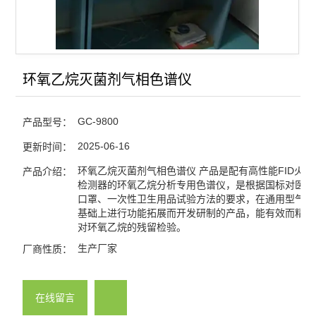
电力变压器油气相色谱仪
天然气/煤矿气体气相色谱
微波消解仪
环氧乙烷灭菌剂气相色谱仪
氢气发生器-空气发生器
GC-9800
产品型号：
查看全部 >>
2025-06-16
更新时间：
环氧乙烷灭菌剂气相色谱仪 产品是配有高性能FID火
产品介绍：
检测器的环氧乙烷分析专用色谱仪，是根据国标对医疗
口罩、一次性卫生用品试验方法的要求，在通用型气相
基础上进行功能拓展而开发研制的产品，能有效而精确
对环氧乙烷的残留检验。
生产厂家
厂商性质：
在线留言