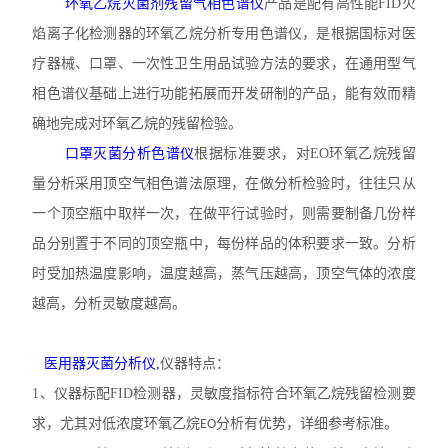
环氧乙烷灭菌剂残留气相色谱仪
产品是配有高性能
FID火
焰离子化检测器的环氧乙烷分析专用色谱仪，是根据国标对医
疗器械、口罩、一次性卫生用品试验方法的要求，在通用型气
相色谱仪基础上进行功能拓展而开发研制的产品，能有效而精
确地完成对环氧乙烷的残留检验。
口罩灭菌分析色谱仪
根据标准要求，对
EO
环氧乙烷残留
量分析采用顶空气相色谱法原理，在做分析检验时，往往只从
一个顶空瓶中取样一次，在做平行试验时，则需要制备几份样
品分别置于不同的顶空瓶中，每份样品的体积要求一致。分析
时受加热温度影响，温度越高，蒸气压越高，顶空气体的浓度
越高，分析灵敏度越高。
医用器灭菌分析仪
,
仪器特点：
1、
仪器标配
FID
检测器，灵敏度指标符合环氧乙烷残留检测要
求，尤其对低浓度环氧乙烷
分析有优势，详细参考标准。
EO