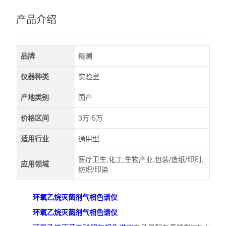
产品介绍
品牌
精测
仪器种类
实验室
产地类别
国产
价格区间
3万-5万
适用行业
通用型
医疗卫生,化工,生物产业,包装/造纸/印刷,
应用领域
纺织/印染
环氧乙烷灭菌剂气相色谱仪
环氧乙烷灭菌剂气相色谱仪