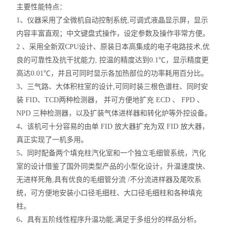
主要性能特点：
1、仪器采用了全微机自动控制系统,可调式液晶显示屏，显示
内容丰富直观；中文键盘式操作，设定参数及操作非常方便。
2 、采用全新双CPU设计、原装日本高集成的电子电路技术,优
良的可靠性及抗干扰能力, 控温的精度达到0.1℃，显示精度更
高达0.01℃，并且可同时显示各加热部位的功率耗用百分比。
3、三气路、大体积柱室的设计,可同时装三根色谱柱、同时安
装 FID、TCD两种检测器， 并可方便地扩充 ECD 、 FPD 、
NPD 三种检测器，以及扩装气体进样器和转化炉等外控设备。
4、该机可十分容易的由单 FID 放大器扩充为双 FID 放大器，
真正实现了一机多用。
5、同时配备两个填充柱汽化室和一个独立毛细管系统，汽化
室的设计借鉴了国外同类型产品的小型化设计，升温速度快、
无进样死角,具有优良的毛细管分流 /不分流进样器及尾吹系
统，可方便地安装小口径毛细柱、大口径毛细柱和各种填充
柱。
6、具有五阶线性程序升温功能,满足于多组分的样品分析。