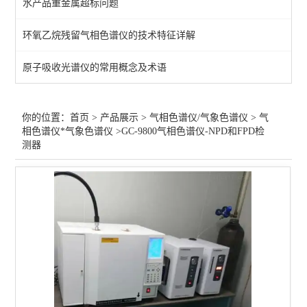
水产品重金属超标问题
医疗器械/环氧乙烷色谱仪
环氧乙烷残留气相色谱仪的技术特征详解
印刷油墨/包装气相色谱仪
原子吸收光谱仪的常用概念及术语
灭火器/七氟丙烷色谱仪
白酒气相色谱仪
你的位置：
首页
>
产品展示
>
气相色谱仪/气象色谱仪
>
气
相色谱仪*气象色谱仪
>GC-9800气相色谱仪-NPD和FPD检
化工石油/密封胶合色谱仪
测器
大气/室内空气气相色谱仪
Tovc色谱仪
热裂解/热解析/脱附仪
食品药品食用油气相色谱仪
农药/溶剂残留气相色谱仪