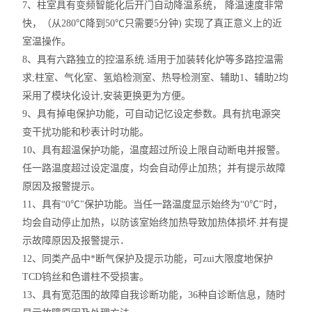
7、柱室具有变频智能化后开门自动降温系统， 降温速度非常
快，（从280℃降到50℃只需要5分钟) 实现了真正意义上的近
室温操作。
8、具有六路独立的控温系统.适用于加装转化炉等多路控温需
求;柱室、气化室、氢焰检测室、热导检测室、辅助1、辅助2均
采用了模块化设计,安装更换更为方便。
9、具有掉电保护功能，可自动记忆设定参数。具有抗电源突
变干扰功能和秒表计时功能。
10、具有超温保护功能，温度超过所设上限自动断电并报警。
任一路温度超过设定温度，均会自动停止加热；并有提示故障
原因及报警提示。
11、具有“0℃"保护功能。当任一路温度显示始终为“0℃"时，
均会自动停止加热，以防该室始终加热导致加热体损坏.并有提
示故障原因及报警提示．
12、同类产品中*断气保护及提示功能，可zui大限度地保护
TCD钨丝和色谱柱不受损害。
13、具有宽范围的故障自我诊断功能，36种自诊断信息，随时