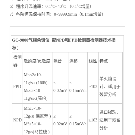
6）程序升温速率：0.1℃~40℃ （0.1℃增量）
7）各阶恒温保持时间：0~9999.9min（0.1min增量）
GC-9800气相色谱仪 配NPD和FPD检测器检测器技术指
标：
检测
敏感度/灵敏度
噪音
漂移
线性
特点
器
Mp≤2×10-
单火焰设
11g/sec(1605)
≤
≤
FPD
≥103
计、适用于
Ms≤5×10-
0.02mV
0.15mV/h
残留分析
11g/sec(噻吩)
Mf≤5×10-
进口铷珠、
12g/s( 偶氮苯 )
≤
≤
NPD
≥103
适用于残留
Mf≤5×10-
0.02mV
0.15mV/h
分析
12g/s(马拉硫 )