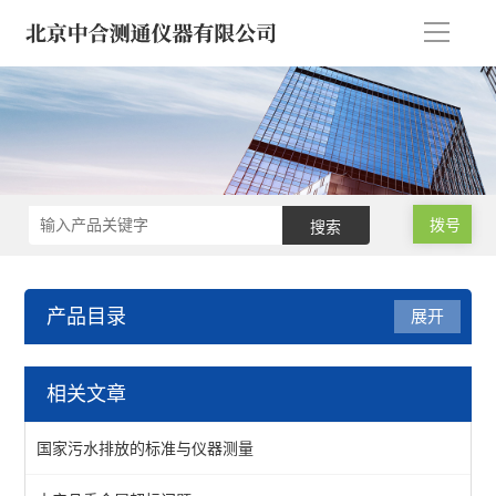
导
航
拨号
产品目录
展开
气相色谱仪/气象色谱仪
相关文章
浓缩仪/氮吹仪-定量/蒸发
国家污水排放的标准与仪器测量
气相色谱仪*气象色谱仪