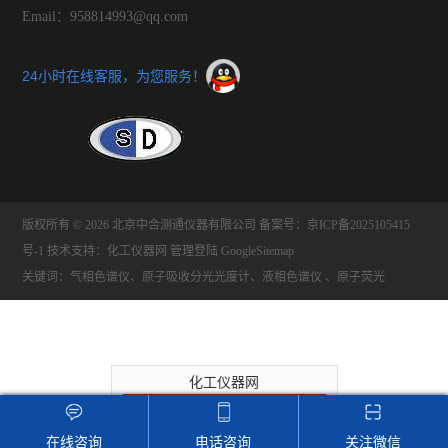
Email：958814993@qq.com
24小时在线客服，为您服务！
版权所有 © 2026 北京中合测通仪器有限公司
备案号：京ICP备2025105415
号-1
技术支持：
化工仪器网
管理登陆
GoogleSitemap
关键词：气相色谱仪、原子吸收分光光度计、液相色谱仪 、原子荧光
化工仪器网
11
顶级会员
第
年
推荐收藏该企业网站
在线咨询
电话咨询
关注微信